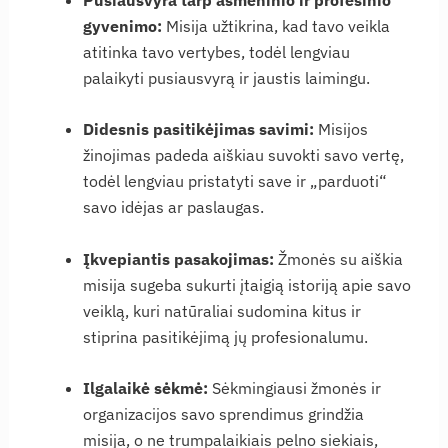
gyvenimo:
Misija užtikrina, kad tavo veikla
atitinka tavo vertybes, todėl lengviau
palaikyti pusiausvyrą ir jaustis laimingu.
Didesnis pasitikėjimas savimi:
Misijos
žinojimas padeda aiškiau suvokti savo vertę,
todėl lengviau pristatyti save ir „parduoti“
savo idėjas ar paslaugas.
Įkvepiantis pasakojimas:
Žmonės su aiškia
misija sugeba sukurti įtaigią istoriją apie savo
veiklą, kuri natūraliai sudomina kitus ir
stiprina pasitikėjimą jų profesionalumu.
Ilgalaikė sėkmė:
Sėkmingiausi žmonės ir
organizacijos savo sprendimus grindžia
misija, o ne trumpalaikiais pelno siekiais,