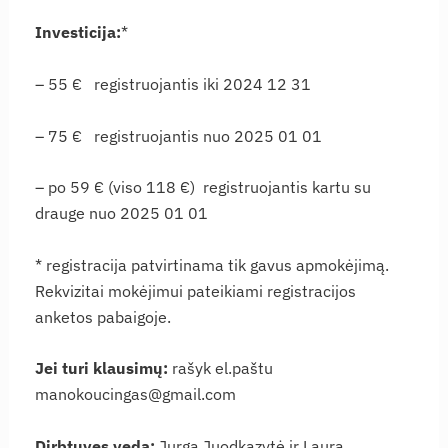
Investicija:
*
– 55 € registruojantis iki 2024 12 31
– 75 € registruojantis nuo 2025 01 01
– po 59 € (viso 118 €) registruojantis kartu su
drauge nuo 2025 01 01
* registracija patvirtinama tik gavus apmokėjimą.
Rekvizitai mokėjimui pateikiami registracijos
anketos pabaigoje.
Jei turi klausimų:
rašyk el.paštu
manokoucingas@gmail.com
Dirbtuves veda:
Jurga Juodkazytė ir Laura