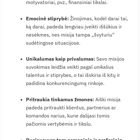
motyvatoriai, pvz., finansiniai tikslai.
Emocinė stiprybė:
Žinojimas, kodėl darai tai,
ką darai, padeda lengviau įveikti iššūkius ir
nesėkmes, nes misija tampa „švyturiu“
sudėtingose situacijose.
Unikalumas kaip privalumas:
Savo misijos
suvokimas leidžia veikti pagal unikalius
talentus ir stiprybes, o tai išskiria iš kitų ir
padidina konkurencingumą rinkoje.
Pritraukia tinkamus žmones:
Aiški misija
padeda pritraukti klientus, partnerius ar
komandos narius, kurie dalijasi tomis
pačiomis vertybėmis ir tikslu.
Pusiausvyra tarp asmeninio ir profesinio