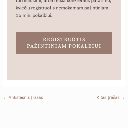
turi klausimų arba reikia konkretaus patarimo,
kviečiu registruotis nemokamam pažintiniam
15 min. pokalbiui.
REGISTRUOTIS
PAŽINTINIAM POKALBIUI
←
Ankstesnis Įrašas
Kitas Įrašas
→