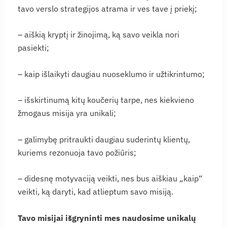
tavo verslo strategijos atrama ir ves tave į priekį;
– aiškią kryptį ir žinojimą, ką savo veikla nori
pasiekti;
– kaip išlaikyti daugiau nuoseklumo ir užtikrintumo;
– išskirtinumą kitų koučerių tarpe, nes kiekvieno
žmogaus misija yra unikali;
– galimybę pritraukti daugiau suderintų klientų,
kuriems rezonuoja tavo požiūris;
– didesnę motyvaciją veikti, nes bus aiškiau „kaip“
veikti, ką daryti, kad atlieptum savo misiją.
Tavo misijai išgryninti mes naudosime unikalų