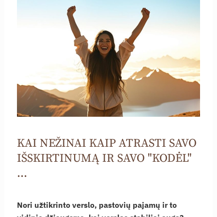
KAI NEŽINAI KAIP ATRASTI SAVO
IŠSKIRTINUMĄ IR SAVO "KODĖL"
...
Nori užtikrinto verslo, pastovių pajamų ir to