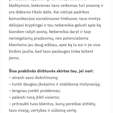
blaškymosi, kiekvienas tavo veiksmas turi prasmę ir
yra didesnio tikslo dalis. Kai vietoje padrikos
komunikacijos socialiniuose tinkluose, tavo mintys
dėliojasi kryptingai ir tau nebereikia galvoti apie ką
šiandien rašyti postą. Nebereikia daryt ir taip
nemėgstamų pradavimų, nes potencialiems
klientams jau daug aiškiau, apie ką tu esi ir jie visa
širdimi jaučia, kad tavo paslaugos tinka būtent
jiems.
Šios praktinės dirbtuvės skirtos tau, jei nori:
– atrasti savo išskirtinumą;
– turėti daugiau įkvėpimo ir stabilesnę motyvaciją;
– lengviau įveikti problemas;
– paleisti norą įtikti visiems;
– pritraukti tuos klientus, kurių poreikiai atitiktų
tavo misiją, vertybes ir siūlomą vertę.