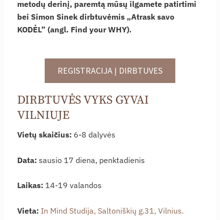
metodų derinį, paremtą mūsų ilgamete patirtimi
bei Simon Sinek dirbtuvėmis „Atrask savo
KODĖL” (angl. Find your WHY).
REGISTRACIJA Į DIRBTUVES
DIRBTUVĖS VYKS GYVAI
VILNIUJE
Vietų skaičius:
6-8 dalyvės
Data:
sausio 17 diena, penktadienis
Laikas:
14-19 valandos
Vieta:
In Mind Studija, Saltoniškių g.31, Vilnius.