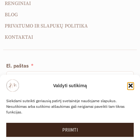
RENGINIAI
BLOG
PRIVATUMO IR SLAPUKŲ POLITIKA
KONTAKTAI
El. paštas
Valdyti sutikimą
Susipažinau ir sutinku su
Privatumo ir slapukų
Siekdami suteikti geriausią patirtį svetainėje naudojame slapukus.
politika
.
Nesutikimas arba sutikimo atšaukimas gali neigiamai paveikti tam tikras
funkcijas.
PRENUMERUOTI NAUJIENLAIŠKĮ
PRIIMTI