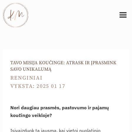
Pereiti
Men
prie
turinio
TAVO MISIJA KOUČINGE: ATRASK IR ĮPRASMINK
SAVO UNIKALUMĄ
RENGINIAI
VYKSTA: 2025 01 17
Nori daugiau prasmės, pastovumo ir pajamų
koučingo veikloje?
Įsivaizduok tą jausmą, kai vietoj nuolatinio