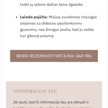
todėl jų sėkmė dažnai būna ilgalaikė.
Laimės pojūtis:
Misijos suvokimas tiesiogiai
siejamas su didesniu pasitenkinimu
gyvenimu, nes žmogus jaučia, kad jo veikla
turi gilesnę prasmę.
NORIU REZERVUOTI VIETĄ KOL DAR YRA
INFORMACIJA TAU
Jei jauti, kad ši informacija tau yra aktuali ir