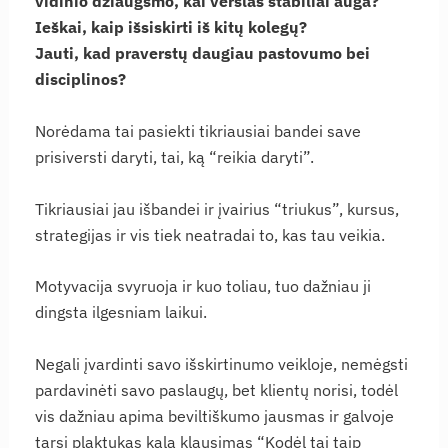
vidinio džiaugsmo, kai verslas stabiliai auga?
Ieškai, kaip išsiskirti iš kitų kolegų?
Jauti, kad praverstų daugiau pastovumo bei
disciplinos?
Norėdama tai pasiekti tikriausiai bandei save
prisiversti daryti, tai, ką “reikia daryti”.
Tikriausiai jau išbandei ir įvairius “triukus”, kursus,
strategijas ir vis tiek neatradai to, kas tau veikia.
Motyvacija svyruoja ir kuo toliau, tuo dažniau ji
dingsta ilgesniam laikui.
Negali įvardinti savo išskirtinumo veikloje, nemėgsti
pardavinėti savo paslaugų, bet klientų norisi, todėl
vis dažniau apima beviltiškumo jausmas ir galvoje
tarsi plaktukas kala klausimas “Kodėl tai taip