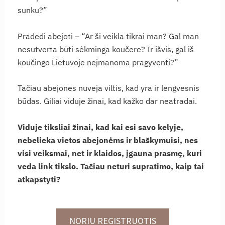
sunku?”
Pradedi abejoti – “Ar ši veikla tikrai man? Gal man
nesutverta būti sėkminga koučere? Ir išvis, gal iš
koučingo Lietuvoje neįmanoma pragyventi?”
Tačiau abejones nuveja viltis, kad yra ir lengvesnis
būdas. Giliai viduje žinai, kad kažko dar neatradai.
Viduje tiksliai žinai, kad kai esi savo kelyje,
nebelieka vietos abejonėms ir blaškymuisi, nes
visi veiksmai, net ir klaidos, įgauna prasmę, kuri
veda link tikslo. Tačiau neturi supratimo, kaip tai
atkapstyti?
NORIU REGISTRUOTIS