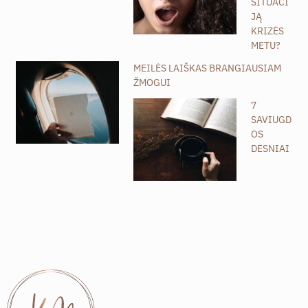
SITUACI
JĄ
KRIZĖS
METU?
MEILĖS LAIŠKAS BRANGIAUSIAM
ŽMOGUI
7
SAVIUGD
OS
DĖSNIAI