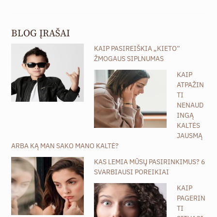
BLOG ĮRAŠAI
KAIP PASIREIŠKIA „KIETO”
ŽMOGAUS SIPLNUMAS
KAIP
ATPAŽIN
TI
NENAUD
INGĄ
KALTĖS
JAUSMĄ
ARBA KĄ MAN SAKO MANO KALTĖ?
KAS LEMIA MŪSŲ PASIRINKIMUS? 6
SVARBIAUSI POREIKIAI
KAIP
PAGERIN
TI